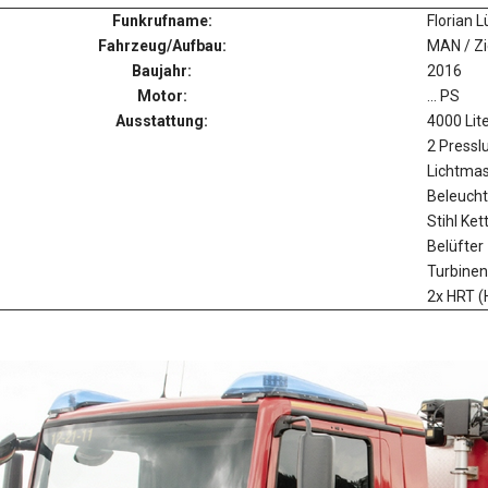
Funkrufname:
Florian 
Fahrzeug/Aufbau:
MAN / Zi
Baujahr:
2016
Motor:
... PS
Ausstattung:
4000 Lit
2 Pressl
Lichtmas
Beleuch
Stihl Ke
Belüfter
Turbine
2x HRT (