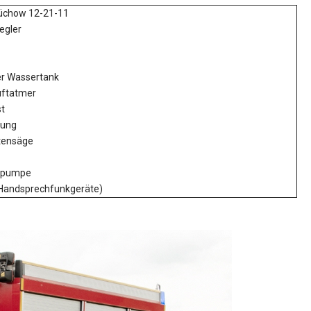
Lüchow 12-21-11
egler
er Wassertank
uftatmer
t
tung
ttensäge
npumpe
Handsprechfunkgeräte)