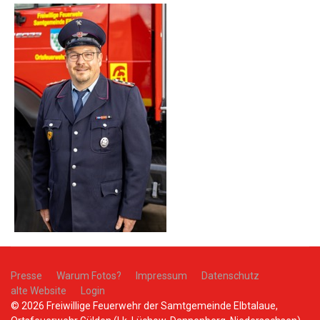
Presse
Warum Fotos?
Impressum
Datenschutz
alte Website
Login
© 2026 Freiwillige Feuerwehr der Samtgemeinde Elbtalaue,