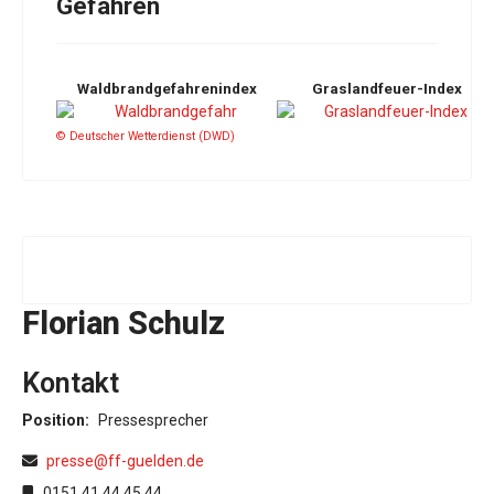
Gefahren
Waldbrandgefahrenindex
Graslandfeuer-Index
© Deutscher Wetterdienst (DWD)
Florian Schulz
Kontakt
Position:
Pressesprecher
E-Mail
presse@ff-guelden.de
Mobil
0151 41 44 45 44