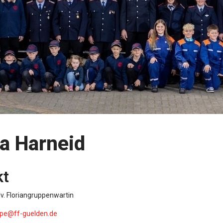
la Harneid
kt
lv. Floriangruppenwartin
ppe@ff-guelden.de