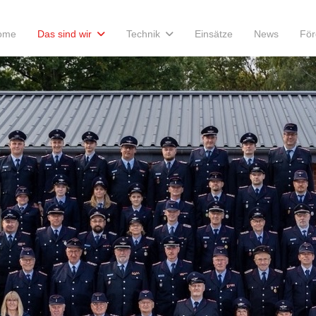
ome
Das sind wir
Technik
Einsätze
News
För