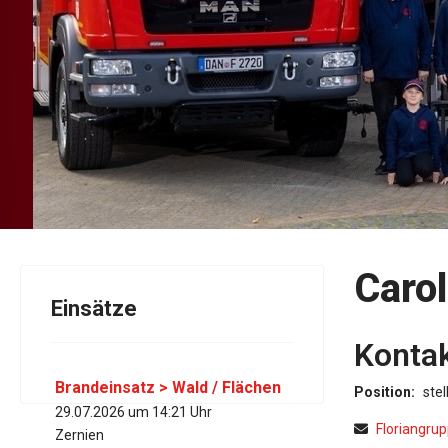
Caro
Einsätze
Konta
Brandeinsatz > Wald / Flächen
Position:
stel
29.07.2026 um 14:21 Uhr
E-Mail
Floriangru
Zernien