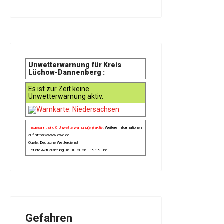
Unwetterwarnung für Kreis
Lüchow-Dannenberg :
Es ist zur Zeit keine
Unwetterwarnung aktiv.
Insgesamt sind 0 Unwetterwarnung(en) aktiv.
Weitere Informationen
auf
https://www.dwd.de
Quelle: Deutsche Wetterdienst
Letzte Aktualisierung 06.08.2026 - 19:19 Uhr
Gefahren